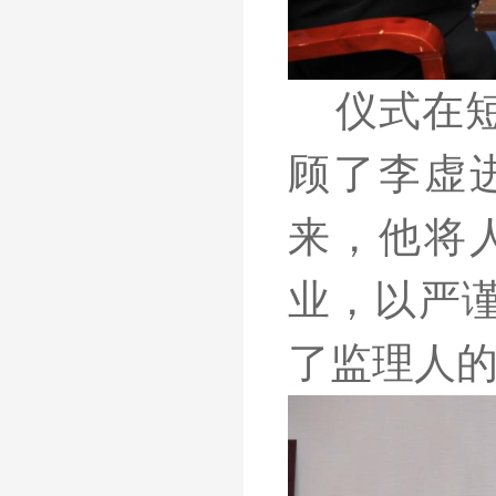
仪式在
顾了
李虚
来
，
他将
业，
以
严
了
监理
人