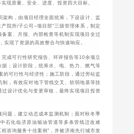
终实现质量、安全、进度、投资四大目标。
织架构，由项目经理全面统筹，下设设计、监
生产院所
/
子公司
–
项目部
”
三级管理体系，制定
预备案、月报、内部检查等机制实现项目全过
，实现了资源的高效整合与快速响应。
，完成可行性研究报告、环评报告等
10
余项立
依据；设计阶段，统筹水、电、热力、燃气等
案的可行性与经济性；施工阶段，通过旁站监
机制，有效应对地下管线交叉、软弱地基等技
通过设计优化与变更审核，最终实现项目投资
涨问题，建立动态成本监测机制；面对秋冬季
、中石化临济原油输油管道等多条管线迁改难
工程咨询服务十佳案例
”
，并被济南先行城市发