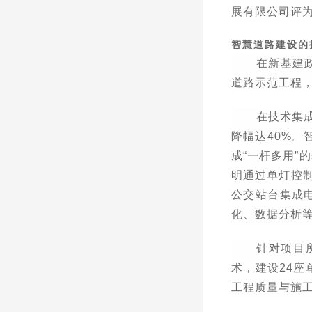
展有限公司评
智慧道路建设的
在新基建
道路示范工程
在技术集
降幅达
40%
。
成
“
一杆多用
”
的
明通过单灯控
公交站台集成
化、数据分析
针对项目
术，建设
24
座
工程质量与施