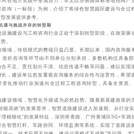
导向在地方实践中形成合力，本文以济南国际标准地招商产
程咨询（一标段）为例，介绍了将绿色智慧园区建设与全过
转型发展提供参考。
机遇与挑战并存的转型期
础设施建设与工程咨询行业正处于深刻转型阶段，在政策驱
态势。
询领域，传统模式的弊端日益凸显。长期以来，国内咨询服
、造价咨询等环节由不同单位分别承担，多数机构仅具备
融合不足、责任划分不清、信息传递不畅等问题，难以实现
增长，建设单位愈发重视咨询服务的综合性与连贯性，希望
求变化推动行业加速向全过程工程咨询转型，具备全资质
施建设领域，智慧化升级成为必然趋势。随着新基建政策的
智能高效
”
的发展需求，智慧道路建设进入加速期。从行业
管理精细化
”
的发展特征，深圳侨香路、广州黄埔区
5G+
车路
整合智慧灯杆、车路协同、环境监测等系统，实现了道路设
不统一、技术应用不均衡、建设运营模式不成熟
”
等问题，尤