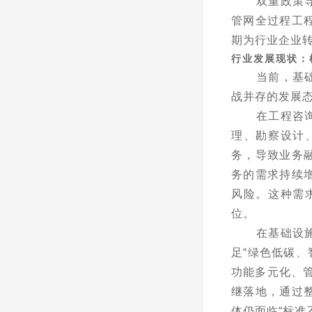
双重政策
管网全过程工
期为行业企业
行业发展现状：
当前，基
战并存的发展
在工程咨
理、勘察设计
务，导致业务
务的需求持续
风险。这种需
位。
在基础设
足
“
绿色低碳、
功能多元化、
继落地，通过
体仍面临
“
标准