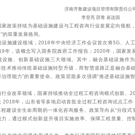
济南齐鲁建设项目管理有限责任公
李登亮
邵青
崔连国
国家政策持续为基础设施建设与工程咨询行业发展定向领航
新
”
的双重发展格局。
础设施建设领域，
2018
年中央经济工作会议首次将
5G
、人
19
年，该概念写入国务院政府工作报告；
2020
年，国家发
础设施、创新基础设施三大领域。其中，融合基础设施作
等技术推动传统基础设施转型升级，而智慧道路正是融合基
市治理能力
”
的重要使命。政策层面多次强调
“
推进基础设施
询行业改革领域，国家持续推动全过程工程咨询模式创新。
2
；
2018
年，山东省等多地启动首批全过程工程咨询试点工作
工程建设全生命周期的一体化咨询服务。政策导向从
“
分段式
能力，通过模式创新提升项目实施效率、保障工程质量、控