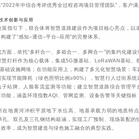
为
“2022
年中综合考评优秀全过程咨询项目管理团队
”
，客户满
技术创新与应用
政策指引下，联合体将智慧道路建设作为项目核心亮点，以
，构建了
“
感知
–
通信
–
平台
–
应用
”
的完整体系。
成方面，依托
“
多杆合一、多箱合一、多网合一
”
的集约化建设
智慧灯杆作为核心载体，集成
5G
微基站、
LoRaWAN
基站、
基础设施网络；在功能应用上，构建了多元化智慧场景：车
制实现节能降耗（绿色照明比例
≥90%
），智慧行人过街系统
电子站牌、人脸客流监测等功能；建立智慧道路综合管理平
等功能，涵盖环境指数
AQI
、管网监测、设备告警等关键指标
所在地黄河冲积平原地下水位高、地基承载力弱的地质特
单孔、双孔及三孔钢结构箱涵，实现工厂预制、现场装配的
工效率，成为智慧建造与绿色施工融合的典型实践。