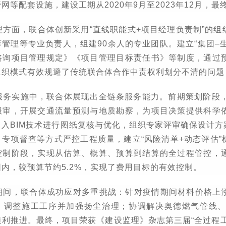
管网等配套设施，建设工期从
2020
年
9
月至
2023
年
12
月，最
理方面，联合体创新采用
“
直线职能式
+
项目经理负责制
”
的组
筹管理等专业负责人，组建
90
余人的专业团队。建立
“
集团
–
咨询项目管理规定》《项目管理目标责任书》等制度，通过
组织模式有效规避了传统联合体合作中责权利划分不清的问题
服务实施中，联合体展现出全链条服务能力。前期策划阶段
报审，开展交通流量预测与地质勘察，为项目决策提供科学
引入
BIM
技术进行图纸复核与优化，组织专家评审确保设计方
、专项督查等方式严控工程质量，建立
“
风险清单
+
动态评估
”
控制阶段，实现从估算、概算、预算到结算的全过程管控，
围内，较预算节约
5.2%
，实现了费用目标的有效控制。
期间，联合体成功应对多重挑战：针对疫情期间材料价格上
，调整施工工序并加强扬尘治理；协调解决奥德燃气管线
顺利推进。最终，项目荣获《建设监理》杂志第三届
“
全过程