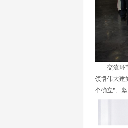
交流环
领悟伟大建
个确立"、坚