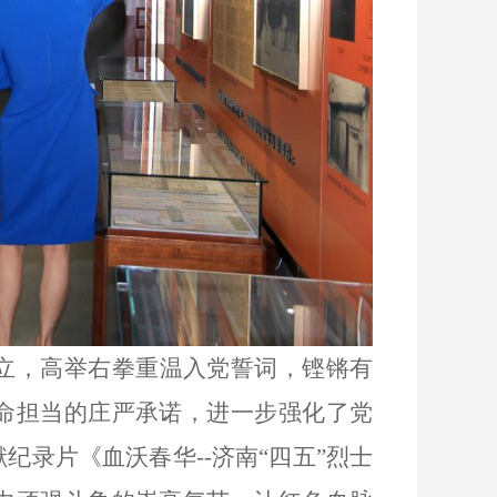
立，高举右拳重温入党誓词，铿锵有
命担当的庄严承诺，进一步强化了党
献纪录片《血沃春华
--济南“四五”烈士