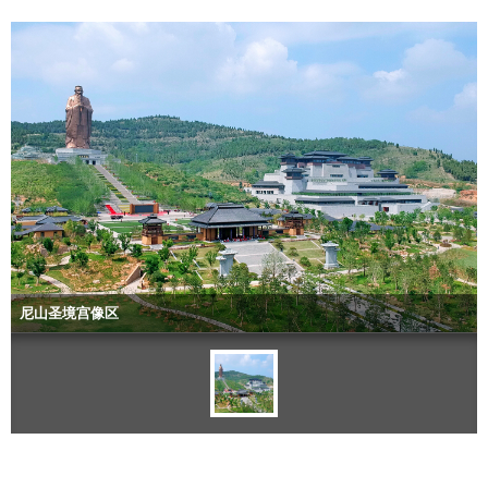
尼山圣境宫像区