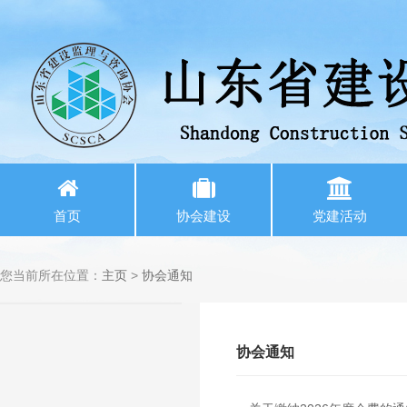
首页
协会建设
党建活动
您当前所在位置：
主页
>
协会通知
协会通知