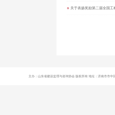
关于表扬奖励第二届全国工
主办：山东省建设监理与咨询协会 版权所有 地址：济南市市中区卧龙路