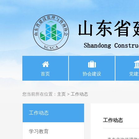
首页
协会建设
党建
您当前所在位置：
主页
>
工作动态
工作动态
工作动态
学习教育