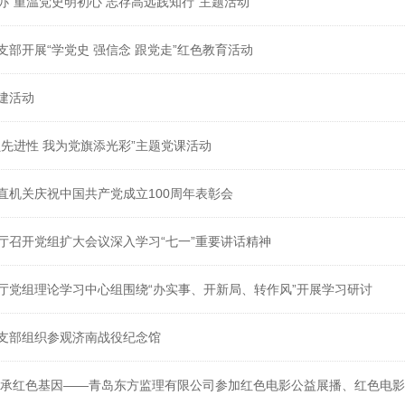
青岛市政监理举办“重温党史明初心 志存高远践知行”主题活动
部开展“学党史 强信念 跟党走”红色教育活动
建活动
员先进性 我为党旗添光彩”主题党课活动
直机关庆祝中国共产党成立100周年表彰会
厅召开党组扩大会议深入学习“七一”重要讲话精神
厅党组理论学习中心组围绕“办实事、开新局、转作风”开展学习研讨
支部组织参观济南战役纪念馆
传承红色基因——青岛东方监理有限公司参加红色电影公益展播、红色电